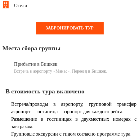
Завтрак, обед
Отели
Переезд в ущелье Джеты-Огуз
на северных склонах
Ночь в гостинице.
хребта Терскей Ала-Тоо, осмотр знаменитых красных
Отель Бишкека
скал необычной фактуры «Разбитое сердце» и «Семь
ЗАБРОНИРОВАТЬ ТУР
Завтрак.
быков», покрытых лесными гущами. Протяженность
скал составляет 37 км. Огромные темно-зеленые леса,
Олив Бишкек или подобная
раскинувшиеся по горным склонам из красного
Места сбора группы
песчаника, создают удивительный цветовой контраст.
Отель Озеро Иссык-Куль
Возвращение в Каракол.
Прибытие в Бишкек
Встреча в аэропорту «Манас». Переезд в Бишкек.
Каприз / Радуга или подобная
Ночь в гостинице.
В стоимость тура включено
Возвращение в Каракол, размещение в гостинице.
Отель Каракола
Встреча/проводы в аэропорту, групповой трансфер
Ночь в гостинице.
Грин Ярд / Амир или подобная
аэропорт – гостиница – аэропорт для каждого рейса.
Размещение в гостиницах в двухместных номерах с
Завтрак, обед
завтраком.
Групповые экскурсии с гидом согласно программе тура.